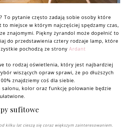
? To pytanie często zadają sobie osoby które
t to miejsce w którym najczęściej spędzamy czas,
 i ze znajomymi. Piękny żyrandol może dopełnić to
iaj do przedstawienia cztery rodzaje lamp, które
szystkie pochodzą ze strony
Ardant
e to rodzaj oświetlenia, który jest najbardziej
ybór wiszących opraw sprawi, że po dłuższych
00% znajdziemy coś dla siebie.
 salonu, kolor oraz funkcję polowanie będzie
ułatwione.
py sufitowe
 kilku lat cieszą się coraz większym zainteresowaniem.