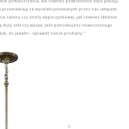
anie pomieszczenia, ale również podkreślenie stylu pokoju
cja przemawiają za wyselekcjonowanymi przez nas lampami
nia salonu czy strefy wypoczynkowej, jak również idealnie
ją duży stół czy wyspę. Jeśli potrzebujesz nowoczesnego
lub, do jadalni - sprawdź nasze produkty."