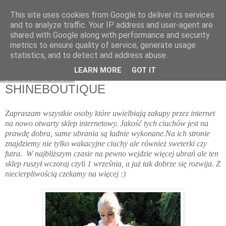
This site uses cookies from Google to deliver its services
Klaudia Anna
and to analyze traffic. Your IP address and user-agent are
shared with Google along with performance and security
metrics to ensure quality of service, generate usage
statistics, and to detect and address abuse.
▼
LEARN MORE
GOT IT
2 września 2017
SHINEBOUTIQUE
Zapraszam wszystkie osoby które uwielbiają zakupy przez internet
na nowo otwarty sklep internetowy. Jakość tych ciuchów jest na
prawdę dobra, same ubrania są ładnie wykonane.Na ich stronie
znajdziemy nie tylko wakacyjne ciuchy ale również sweterki czy
futra. W najbliższym czasie na pewno wejdzie więcej ubrań ale ten
sklep ruszył wczoraj czyli 1 września, a już tak dobrze się rozwija. Z
niecierpliwością czekamy na więcej :)