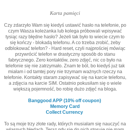
Karta pamięci
Czy zdarzyło Wam się kiedyś ustawić hasło na telefonie, po
czym Wasza koleżanka lub kolega próbowali wpisywać
tysiąc razy błędne hasło? Jeżeli tak było to wiecie czym to
się kończy - blokadą telefonu. A co trzeba zrobić, żeby
odblokować telefon? - Hard reset, czyli najprościej mówiąc
przywrócić telefon w drastyczny sposób do stanu
fabrycznego. Zero kontaktów, zero zdjęć, nic co było na
telefonie się nie zatrzymało. Znam te ból, bo kiedyś już tak
miałam i od tamtej pory nie trzymam ważnych rzeczy na
telefonie. Kontakty staram zapisywać się na karcie telefonu,
a zdjęcia na karcie SIM. Ostatnio pokusiłam się o wiele
większą pojemność, bo robię dużo zdjęć na bloga.
Banggood APP (10% off coupon)
Memory Card
Collect Currency
To są moje trzy złote rady, których musiałam się nauczyć na
własnych błędach. Teraz gdy się do nich stosuję nie mam