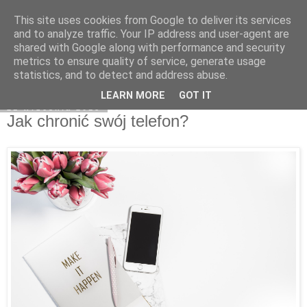
This site uses cookies from Google to deliver its services
Klaudia Anna
and to analyze traffic. Your IP address and user-agent are
shared with Google along with performance and security
metrics to ensure quality of service, generate usage
statistics, and to detect and address abuse.
▼
LEARN MORE
GOT IT
21 września 2018
Jak chronić swój telefon?