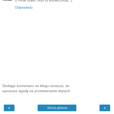
U mnie szkło i etui to konieczność :)
Odpowiedz
Dodając komentarz na blogu oznacza, że
wyrażasz zgodę na przetwarzanie danych
‹
›
Strona główna