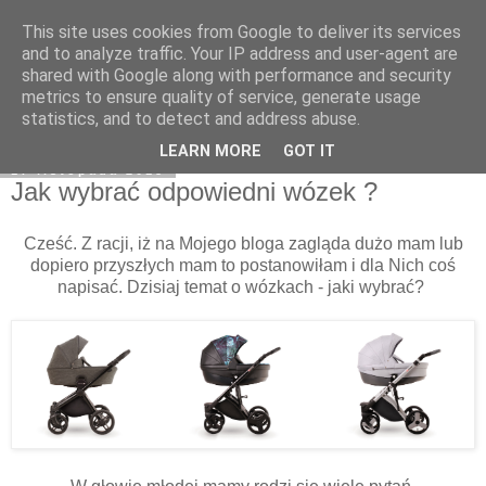
This site uses cookies from Google to deliver its services
Klaudia Anna
and to analyze traffic. Your IP address and user-agent are
shared with Google along with performance and security
metrics to ensure quality of service, generate usage
statistics, and to detect and address abuse.
▼
LEARN MORE
GOT IT
17 listopada 2018
Jak wybrać odpowiedni wózek ?
Cześć. Z racji, iż na Mojego bloga zagląda dużo mam lub
dopiero przyszłych mam to postanowiłam i dla Nich coś
napisać. Dzisiaj temat o wózkach - jaki wybrać?