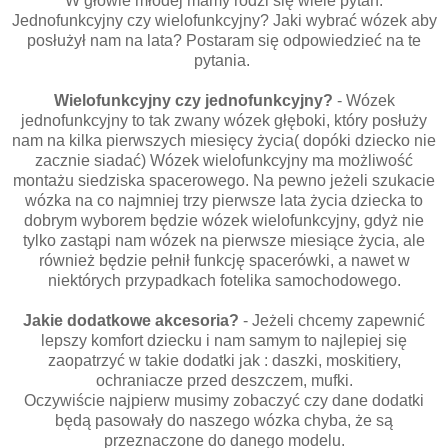
W głowie młodej mamy rodzi się wiele pytań.
Jednofunkcyjny czy wielofunkcyjny? Jaki wybrać wózek aby
posłużył nam na lata? Postaram się odpowiedzieć na te
pytania.
Wielofunkcyjny czy jednofunkcyjny?
- Wózek
jednofunkcyjny to tak zwany wózek głęboki, który posłuży
nam na kilka pierwszych miesięcy życia( dopóki dziecko nie
zacznie siadać) Wózek wielofunkcyjny ma możliwość
montażu siedziska spacerowego. Na pewno jeżeli szukacie
wózka na co najmniej trzy pierwsze lata życia dziecka to
dobrym wyborem będzie wózek wielofunkcyjny, gdyż nie
tylko zastąpi nam wózek na pierwsze miesiące życia, ale
również będzie pełnił funkcję spacerówki, a nawet w
niektórych przypadkach fotelika samochodowego.
Jakie dodatkowe akcesoria?
- Jeżeli chcemy zapewnić
lepszy komfort dziecku i nam samym to najlepiej się
zaopatrzyć w takie dodatki jak : daszki, moskitiery,
ochraniacze przed deszczem, mufki.
Oczywiście najpierw musimy zobaczyć czy dane dodatki
będą pasowały do naszego wózka chyba, że są
przeznaczone do danego modelu.