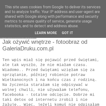
This site uses cookies from Google to deliver its services
Klaudia Anna
and to analyze traffic. Your IP address and user-agent are
shared with Google along with performance and security
metrics to ensure quality of service, generate usage
statistics, and to detect and address abuse.
▼
LEARN MORE
GOT IT
23 kwietnia 2019
Jak ożywić wnętrze - fotoobraz od
GaleriaDruku.com.pl
Ten wpis miał się pojawić przed świętami,
ale tak wyszło, że nie miałam czasu.
Wiadomo.. Przed świętami wzięłam się za
sprzątanie, później robienie potraw
Wielkanocnych i na końcu czas z rodziną.
Na życzenia starałam się odpisywać w
wolnej chwili, nie używałam telefonu,
facebooka - totalne odcięcie. Dobrze mi
taki detox od internetu zrobił i nie
żałuję.. Więc, jeżeli komuś nie odpisałam