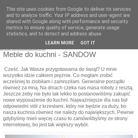
This site uses cookies from Google to deliver its services
Klaudia Anna
and to analyze traffic. Your IP address and user-agent are
shared with Google along with performance and security
metrics to ensure quality of service, generate usage
statistics, and to detect and address abuse.
▼
LEARN MORE
GOT IT
20 grudnia 2021
Meble do kuchni - SANDOW
Cześć. Jak Wasze przygotowania do świąt? U mnie
wszystko idzie całkiem prężnie. Co mogłam zrobić
wcześniej to zrobiłam i zamroziłam. Generalne porządki
również za mną. Na dniach czeka nas masa roboty z resztą.
Jeszcze żeby nie było tak lekko to postanowiliśmy zakupić
nowe wyposażenie do kuchni. Najważniejsze dla nas był
odpowiedni stół z krzesłami, który nie będzie za duży, bo
nasza kuchnia również nie należy do największych. Pewnie
gdybyśmy mieli więcej czasu to zamówilibyśmy ze strony
internetowej, bo jest tak większy wybór.