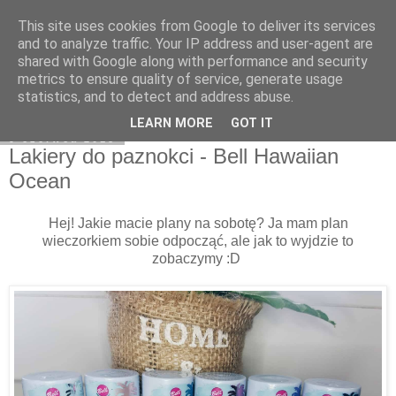
This site uses cookies from Google to deliver its services
Klaudia Anna
and to analyze traffic. Your IP address and user-agent are
shared with Google along with performance and security
metrics to ensure quality of service, generate usage
statistics, and to detect and address abuse.
▼
LEARN MORE
GOT IT
9 czerwca 2018
Lakiery do paznokci - Bell Hawaiian
Ocean
Hej! Jakie macie plany na sobotę? Ja mam plan
wieczorkiem sobie odpocząć, ale jak to wyjdzie to
zobaczymy :D