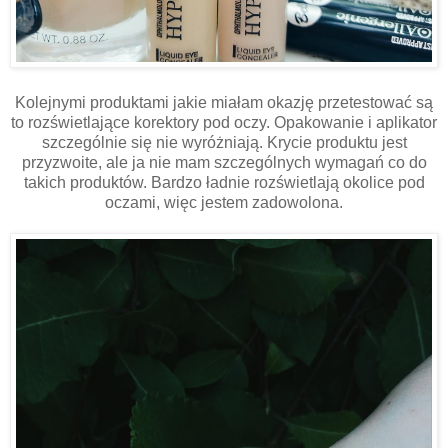
Kolejnymi produktami jakie miałam okazję przetestować są
to rozświetlające korektory pod oczy. Opakowanie i aplikator
szczególnie się nie wyróżniają. Krycie produktu jest
przyzwoite, ale ja nie mam szczególnych wymagań co do
takich produktów. Bardzo ładnie rozświetlają okolice pod
oczami, więc jestem zadowolona.