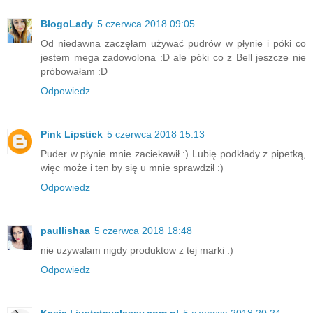
BlogoLady
5 czerwca 2018 09:05
Od niedawna zaczęłam używać pudrów w płynie i póki co
jestem mega zadowolona :D ale póki co z Bell jeszcze nie
próbowałam :D
Odpowiedz
Pink Lipstick
5 czerwca 2018 15:13
Puder w płynie mnie zaciekawił :) Lubię podkłady z pipetką,
więc może i ten by się u mnie sprawdził :)
Odpowiedz
paullishaa
5 czerwca 2018 18:48
nie uzywalam nigdy produktow z tej marki :)
Odpowiedz
Kasia | juststayclassy.com.pl
5 czerwca 2018 20:24