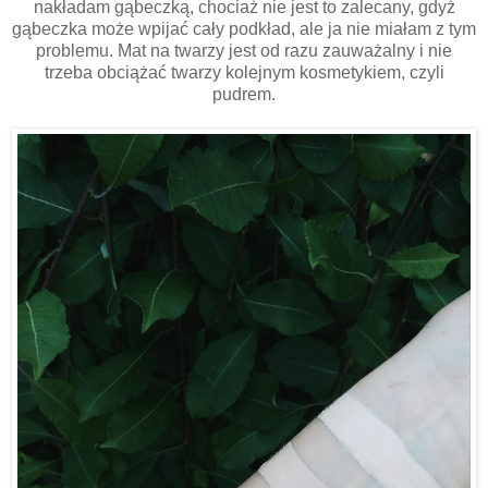
nakładam gąbeczką, chociaż nie jest to zalecany, gdyż
gąbeczka może wpijać cały podkład, ale ja nie miałam z tym
problemu. Mat na twarzy jest od razu zauważalny i nie
trzeba obciążać twarzy kolejnym kosmetykiem, czyli
pudrem.