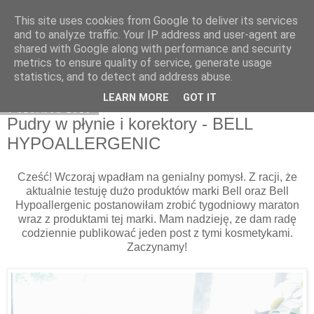
This site uses cookies from Google to deliver its services
Klaudia Anna
and to analyze traffic. Your IP address and user-agent are
shared with Google along with performance and security
metrics to ensure quality of service, generate usage
statistics, and to detect and address abuse.
▼
LEARN MORE
GOT IT
4 czerwca 2018
Pudry w płynie i korektory - BELL
HYPOALLERGENIC
Cześć! Wczoraj wpadłam na genialny pomysł. Z racji, że
aktualnie testuję dużo produktów marki Bell oraz Bell
Hypoallergenic postanowiłam zrobić tygodniowy maraton
wraz z produktami tej marki. Mam nadzieję, ze dam radę
codziennie publikować jeden post z tymi kosmetykami.
Zaczynamy!