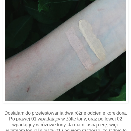
Dostałam do przetestowania dwa różne odcienie korektora.
Po prawej 01 wpadający w żółte tony, oraz po lewej 02
wpadający w różowe tony. Ja mam jasną cerę, więc
wybrałam ten jaśniejszy 01 i powiem szczerze, że ładnie to