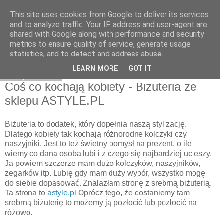
This site uses cookies from Google to deliver its services
Klaudia Anna
and to analyze traffic. Your IP address and user-agent are
shared with Google along with performance and security
metrics to ensure quality of service, generate usage
statistics, and to detect and address abuse.
▼
LEARN MORE
GOT IT
12 lipca 2021
Coś co kochają kobiety - Biżuteria ze
sklepu ASTYLE.PL
Biżuteria to dodatek, który dopełnia naszą stylizację.
Dlatego kobiety tak kochają różnorodne kolczyki czy
naszyjniki. Jest to też świetny pomysł na prezent, o ile
wiemy co dana osoba lubi i z czego się najbardziej ucieszy.
Ja powiem szczerze mam dużo kolczyków, naszyjników,
zegarków itp. Lubię gdy mam duży wybór, wszystko mogę
do siebie dopasować. Znalazłam stronę z srebrną biżuterią.
Ta strona to
astyle.pl
Oprócz tego, że dostaniemy tam
srebrną biżuterię to możemy ją pozłocić lub pozłocić na
różowo.